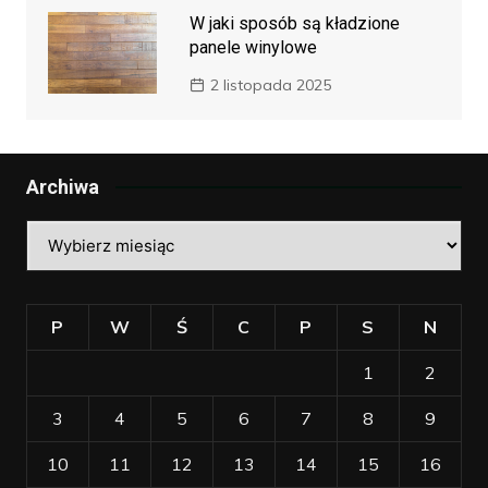
W jaki sposób są kładzione
panele winylowe
2 listopada 2025
Archiwa
Archiwa
P
W
Ś
C
P
S
N
1
2
3
4
5
6
7
8
9
10
11
12
13
14
15
16