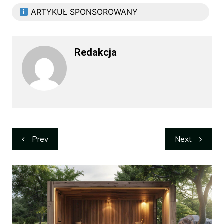
ARTYKUŁ SPONSOROWANY
Redakcja
Nawigacja
Prev
Next
wpisu