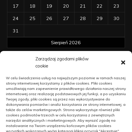
17
18
19
20
21
22
23
24
25
26
27
28
29
30
31
Sierpień 2026
Zarządzaj zgodami plików
« kwi
cookie
Polityka plików cookies (EU)
W celu świadczenia usług na najwyższym poziomie w ramach naszej
Polityka prywatności
strony internetowej korzystamy z plików cookies. Pliki cookies
umożliwiają nam zapewnienie prawidłowego działania naszej strony
internetowej oraz realizację podstawowych jej funkcji, a po uzyskaniu
Twojej zgody, pliki cookies są przez nas wykorzystywane do
dokonywania pomiarów i analiz korzystania ze strony internetowej, a
Jak unowocześniać dzialalność na
także do celów marketingowych. Strona wykorzystuje również pliki
wsi
cookies podmiotów trzecich w celu korzystania z zewnętrznych
narzędzi analitycznych i marketingowych. Aby wyrazić zgodę na
9 kwietnia 2021
instalowanie na Twoim urządzeniu końcowym plików cookies
wszystkich wskazanych wyżej kategorii kliknij przycisk "Akceptuję".