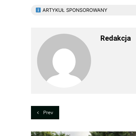
ARTYKUŁ SPONSOROWANY
Redakcja
Nawigacja
Prev
wpisu