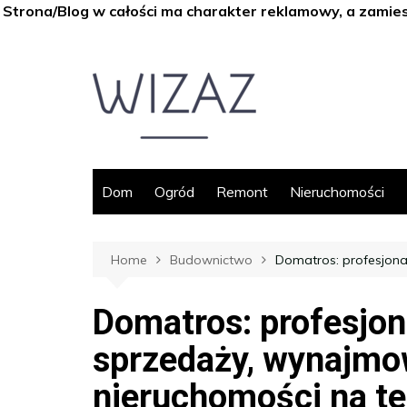
Strona/Blog w całości ma charakter reklamowy, a zamie
Skip
to
content
Dom
Ogród
Remont
Nieruchomości
Home
Budownictwo
Domatros: profesjona
Domatros: profesjo
sprzedaży, wynajmo
nieruchomości na te