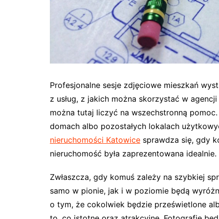
Profesjonalne sesje zdjęciowe mieszkań wys
z usług, z jakich można skorzystać w agencji
można tutaj liczyć na wszechstronną pomoc.
domach albo pozostałych lokalach użytkowych
nieruchomości Katowice
sprawdza się, gdy k
nieruchomość była zaprezentowana idealnie.
Zwłaszcza, gdy komuś zależy na szybkiej sprz
samo w pionie, jak i w poziomie będą wyróż
o tym, że cokolwiek będzie prześwietlone a
to, co istotne oraz atrakcyjne. Fotografie