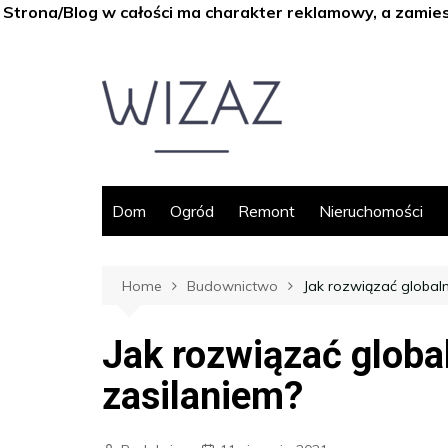
Strona/Blog w całości ma charakter reklamowy, a zamie
Skip
to
content
Dom
Ogród
Remont
Nieruchomości
Home
Budownictwo
Jak rozwiązać globaln
Jak rozwiązać globa
zasilaniem?