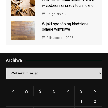
Znaczenie detali montażowych
w codziennej pracy technicznej
27 grudnia 2025
W jaki sposób są kładzione
panele winylowe
2 listopada 2025
Archiwa
Archiwa
P
W
Ś
C
P
S
N
1
2