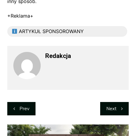
inny sposób.
+Reklama+
ARTYKUŁ SPONSOROWANY
Redakcja
Nawigacja
Prev
Next
wpisu