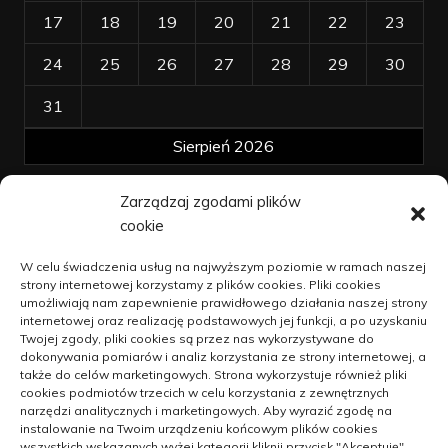
17
18
19
20
21
22
23
24
25
26
27
28
29
30
31
Sierpień 2026
Zarządzaj zgodami plików
« kwi
cookie
Polityka plików cookies (EU)
W celu świadczenia usług na najwyższym poziomie w ramach naszej
strony internetowej korzystamy z plików cookies. Pliki cookies
Polityka prywatności
umożliwiają nam zapewnienie prawidłowego działania naszej strony
internetowej oraz realizację podstawowych jej funkcji, a po uzyskaniu
Twojej zgody, pliki cookies są przez nas wykorzystywane do
dokonywania pomiarów i analiz korzystania ze strony internetowej, a
Jak unowocześniać dzialalność na
także do celów marketingowych. Strona wykorzystuje również pliki
wsi
cookies podmiotów trzecich w celu korzystania z zewnętrznych
narzędzi analitycznych i marketingowych. Aby wyrazić zgodę na
9 kwietnia 2021
instalowanie na Twoim urządzeniu końcowym plików cookies
wszystkich wskazanych wyżej kategorii kliknij przycisk "Akceptuję".