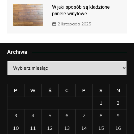
W jaki sposób są kładzione
panele winylowe
2 listopada 2025
Archiwa
Archiwa
P
W
Ś
C
P
S
N
1
2
3
4
5
6
7
8
9
10
11
12
13
14
15
16