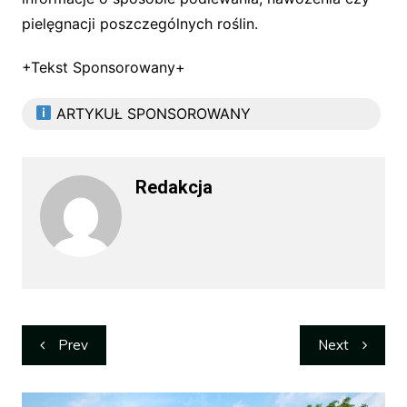
pielęgnacji poszczególnych roślin.
+Tekst Sponsorowany+
ARTYKUŁ SPONSOROWANY
Redakcja
Nawigacja
Prev
Next
wpisu