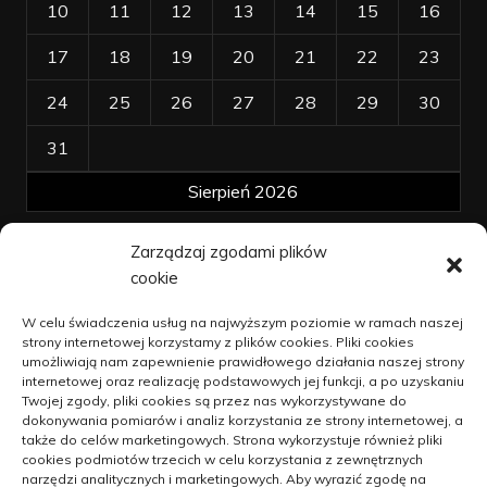
10
11
12
13
14
15
16
17
18
19
20
21
22
23
24
25
26
27
28
29
30
31
Sierpień 2026
Zarządzaj zgodami plików
« kwi
cookie
Polityka plików cookies (EU)
W celu świadczenia usług na najwyższym poziomie w ramach naszej
strony internetowej korzystamy z plików cookies. Pliki cookies
Polityka prywatności
umożliwiają nam zapewnienie prawidłowego działania naszej strony
internetowej oraz realizację podstawowych jej funkcji, a po uzyskaniu
Twojej zgody, pliki cookies są przez nas wykorzystywane do
dokonywania pomiarów i analiz korzystania ze strony internetowej, a
Jak unowocześniać dzialalność na
także do celów marketingowych. Strona wykorzystuje również pliki
wsi
cookies podmiotów trzecich w celu korzystania z zewnętrznych
narzędzi analitycznych i marketingowych. Aby wyrazić zgodę na
9 kwietnia 2021