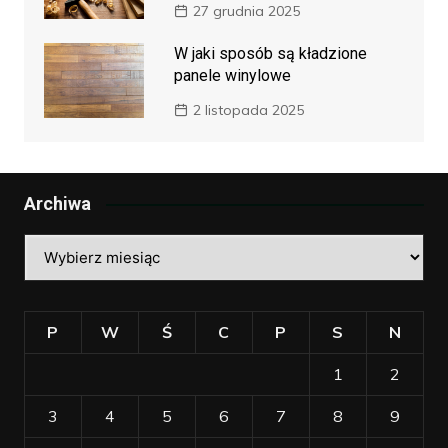
27 grudnia 2025
W jaki sposób są kładzione
panele winylowe
2 listopada 2025
Archiwa
Archiwa
P
W
Ś
C
P
S
N
1
2
3
4
5
6
7
8
9