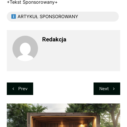
+Tekst Sponsorowany+
ARTYKUŁ SPONSOROWANY
Redakcja
Nawigacja
Prev
Next
wpisu