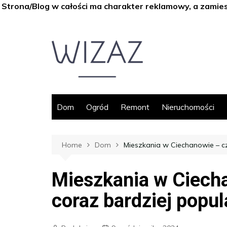
Strona/Blog w całości ma charakter reklamowy, a zamie
Skip
to
content
Dom
Ogród
Remont
Nieruchomości
Home
Dom
Mieszkania w Ciechanowie – c
Mieszkania w Ciech
coraz bardziej popul