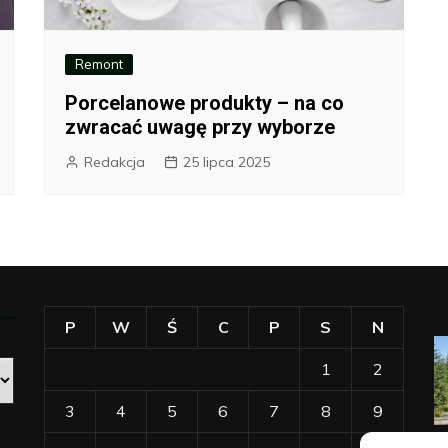
Remont
Porcelanowe produkty – na co
zwracać uwagę przy wyborze
Redakcja
25 lipca 2025
P
W
Ś
C
P
S
N
1
2
3
4
5
6
7
8
9