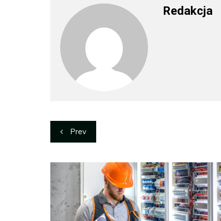
Redakcja
Nawigacja
Prev
wpisu