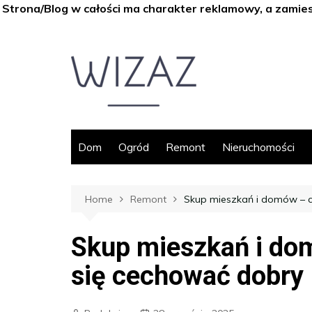
Strona/Blog w całości ma charakter reklamowy, a zamie
Skip
to
content
Dom
Ogród
Remont
Nieruchomości
Home
Remont
Skup mieszkań i domów – c
Skup mieszkań i do
się cechować dobry