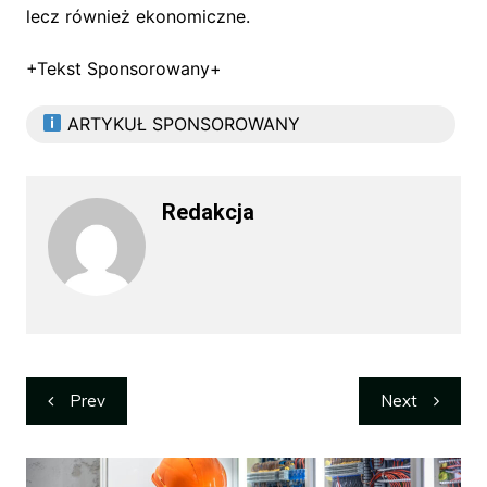
lecz również ekonomiczne.
+Tekst Sponsorowany+
ARTYKUŁ SPONSOROWANY
Redakcja
Nawigacja
Prev
Next
wpisu