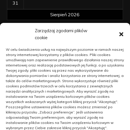
31
Sierpień 2026
Zarządzaj zgodami plików
« kwi
cookie
Polityka plików cookies (EU)
W celu świadczenia usług na najwyższym poziomie w ramach naszej
Polityka prywatności
strony internetowej korzystamy z plików cookies. Pliki cookies
umożliwiają nam zapewnienie prawidłowego działania naszej strony
internetowej oraz realizację podstawowych jej funkcji, a po uzyskaniu
Twojej zgody, pliki cookies są przez nas wykorzystywane do
dokonywania pomiarów i analiz korzystania ze strony internetowej, a
Jak unowocześniać dzialalność na
także do celów marketingowych. Strona wykorzystuje również pliki
wsi
cookies podmiotów trzecich w celu korzystania z zewnętrznych
narzędzi analitycznych i marketingowych. Aby wyrazić zgodę na
9 kwietnia 2021
instalowanie na Twoim urządzeniu końcowym plików cookies
wszystkich wskazanych wyżej kategorii kliknij przycisk "Akceptuję".
Blachy oraz blachowkręty –
Poszczególne ustawienia plików cookies możesz zmieniać po
kapitalne połączenie
kliknięciu przycisku „Zobacz preferencje”. Jeśli ustawienia
odpowiadają Twoim preferencjom, aby wyrazić zgodę na
14 kwietnia 2021
instalowanie plików cookies na Twoim urządzeniu końcowym w
wybranym przez Ciebie zakresie kliknij przycisk "Akceptuję".