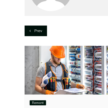
Nawigacja
Prev
wpisu
Remont