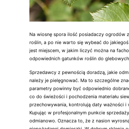
Na wiosnę spora ilość posiadaczy ogrodów 
roślin, a po nie warto się wybeać do jakieg
jest miejscem, w jakim liczyć można na fac
odpowiednich gatunków roślin do glebowych
Sprzedawcy z pewnością doradzą, jakie odmia
należy je pielęgnować. Ma to szczególne zna
parametry powinny być odpowiednio dobrane 
co do świeżości i pochodzenia materiału sie
przechowywania, kontrolują daty ważności i
Kupując w profesjonalnym punkcie sprzedaży,
odmianowo. Oznacza to, że z nasion wyrosną w
niepożądanej domieszki. W dobrym sklepie 