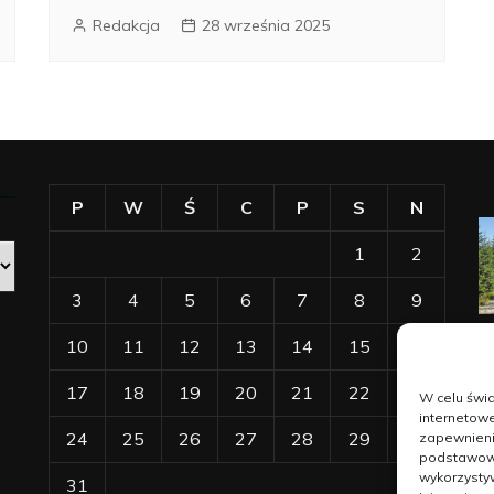
Redakcja
28 września 2025
P
W
Ś
C
P
S
N
1
2
3
4
5
6
7
8
9
10
11
12
13
14
15
16
17
18
19
20
21
22
23
W celu świ
internetowe
24
25
26
27
28
29
30
zapewnienie
podstawowyc
wykorzysty
31