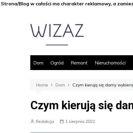
Strona/Blog w całości ma charakter reklamowy, a zamie
Skip
to
content
Dom
Ogród
Remont
Nieruchomości
Home
Dom
Czym kierują się damy wybieraj
Czym kierują się da
Redakcja
1 sierpnia 2022