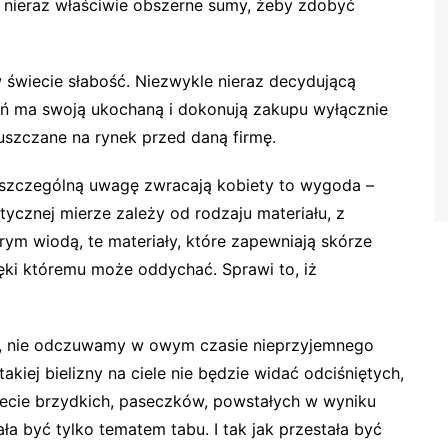
, nieraz właściwie obszerne sumy, żeby zdobyć
w świecie słabość. Niezwykle nieraz decydującą
pań ma swoją ukochaną i dokonują zakupu wyłącznie
puszczane na rynek przed daną firmę.
ą szczególną uwagę zwracają kobiety to wygoda –
ycznej mierze zależy od rodzaju materiału, z
rym wiodą, te materiały, które zapewniają skórze
ęki któremu może oddychać. Sprawi to, iż
ągał, nie odczuwamy w owym czasie nieprzyjemnego
akiej bielizny na ciele nie będzie widać odciśniętych,
iecie brzydkich, paseczków, powstałych w wyniku
ła być tylko tematem tabu. I tak jak przestała być