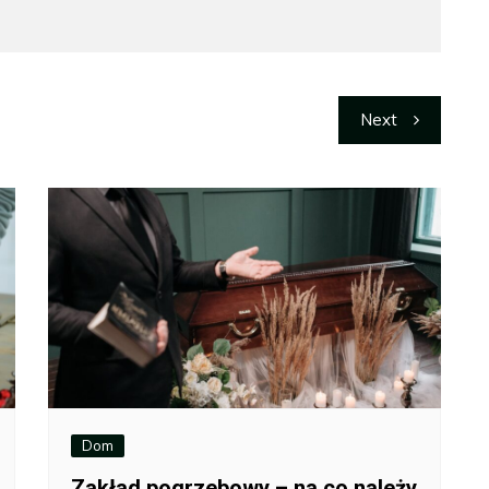
Next
Dom
Zakład pogrzebowy – na co należy