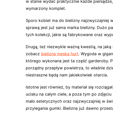
w stanie wydać praktycznie każde pieniądze
wymarzony komplet.
Sporo kobiet ma do bielizny najzwyczajniej 
sprawą jest już sama marka bielizny. Dużo 
tych kolekcji, jakie są fabrykowane oraz wy
Drugą, też niezwykle ważną kwestią, na jak
zobacz
bielizna męska hurt
. Wygoda w gigant
którego wykonana jest ta część garderoby. P
porządny przepływ powietrza, to właśnie dzi
niestraszne będą nam jakiekolwiek otarcia.
Istotne jest również, by materiał się rozci
ucisku na całym ciele, a poza tym po zdjęciu t
mało estetycznych oraz najzwyczajniej w św
przylegania gumki. Bielizna już dawno przesta