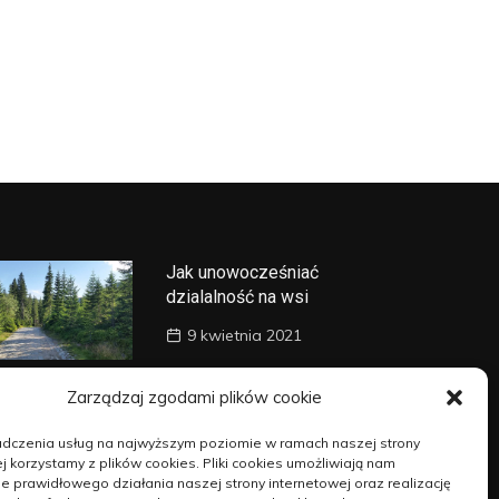
Jak unowocześniać
dzialalność na wsi
9 kwietnia 2021
Blachy oraz blachowkręty –
Zarządzaj zgodami plików cookie
kapitalne połączenie
adczenia usług na najwyższym poziomie w ramach naszej strony
14 kwietnia 2021
j korzystamy z plików cookies. Pliki cookies umożliwiają nam
 prawidłowego działania naszej strony internetowej oraz realizację