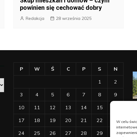
Skup mieszkań i domów – czym
powinien się cechować dobry
Redakcja
28 września 2025
P
W
Ś
C
P
S
N
1
2
3
4
5
6
7
8
9
10
11
12
13
14
15
16
17
18
19
20
21
22
23
W celu świ
internetowe
24
25
26
27
28
29
30
zapewnienie