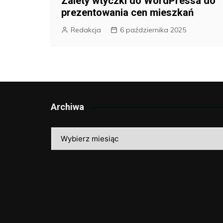
Zalety wtyczki do WordPressa do
prezentowania cen mieszkań
Redakcja
6 października 2025
Archiwa
Archiwa