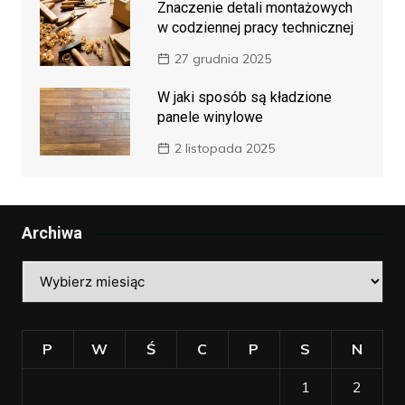
Znaczenie detali montażowych
w codziennej pracy technicznej
27 grudnia 2025
W jaki sposób są kładzione
panele winylowe
2 listopada 2025
Archiwa
Archiwa
P
W
Ś
C
P
S
N
1
2