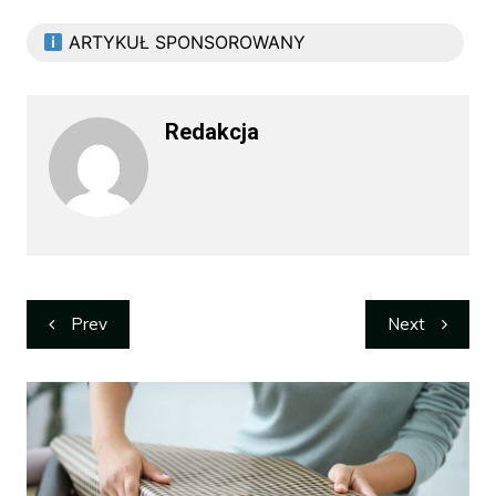
ARTYKUŁ SPONSOROWANY
Redakcja
Nawigacja
Prev
Next
wpisu