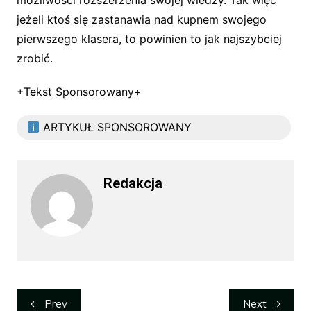
możliwości rozszerzenia swojej wiedzy. Tak więc
jeżeli ktoś się zastanawia nad kupnem swojego
pierwszego klasera, to powinien to jak najszybciej
zrobić.
+Tekst Sponsorowany+
ARTYKUŁ SPONSOROWANY
Redakcja
Nawigacja
Prev
Next