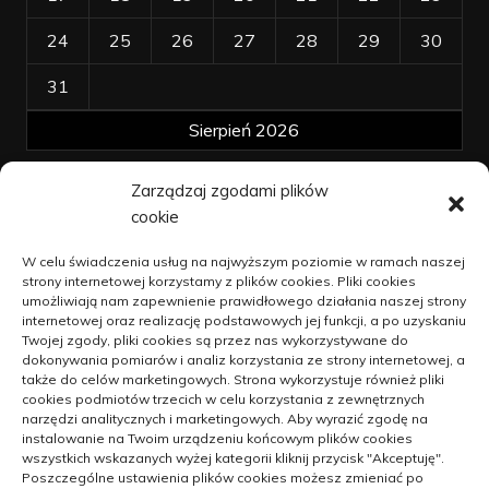
24
25
26
27
28
29
30
31
Sierpień 2026
Zarządzaj zgodami plików
« kwi
cookie
Polityka plików cookies (EU)
W celu świadczenia usług na najwyższym poziomie w ramach naszej
strony internetowej korzystamy z plików cookies. Pliki cookies
Polityka prywatności
umożliwiają nam zapewnienie prawidłowego działania naszej strony
internetowej oraz realizację podstawowych jej funkcji, a po uzyskaniu
Twojej zgody, pliki cookies są przez nas wykorzystywane do
dokonywania pomiarów i analiz korzystania ze strony internetowej, a
Jak unowocześniać dzialalność na
także do celów marketingowych. Strona wykorzystuje również pliki
wsi
cookies podmiotów trzecich w celu korzystania z zewnętrznych
narzędzi analitycznych i marketingowych. Aby wyrazić zgodę na
9 kwietnia 2021
instalowanie na Twoim urządzeniu końcowym plików cookies
wszystkich wskazanych wyżej kategorii kliknij przycisk "Akceptuję".
Blachy oraz blachowkręty –
Poszczególne ustawienia plików cookies możesz zmieniać po