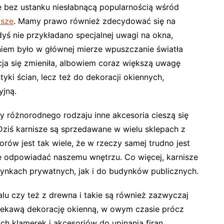
ię bez ustanku niesłabnącą popularnością wśród
isze
. Mamy prawo również zdecydować się na
dyś nie przykładano specjalnej uwagi na okna,
iem było w głównej mierze wpuszczanie światła
ja się zmieniła, albowiem coraz większą uwagę
tyki ścian, lecz też do dekoracji okiennych,
yjną.
czy różnorodnego rodzaju inne akcesoria cieszą się
ziś karnisze są sprzedawane w wielu sklepach z
rów jest tak wiele, że w rzeczy samej trudno jest
się odpowiadać naszemu wnętrzu. Co więcej, karnisze
ynkach prywatnych, jak i do budynków publicznych.
u czy też z drewna i takie są również zazwyczaj
ciekawą dekorację okienną, w owym czasie prócz
h klamerek i akcesoriów do upinania firan.