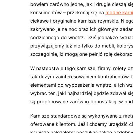
bowiem zarówno jedne, jak i drugie cieszą s
konsumentów – przekonaj się na
modne karn
ciekawe i oryginalne karnisze rzymskie. Nieg
zakrywano je na noc oraz ich głównym zadan
codziennego do wnętrz. Dziś jednakże sytuac
przywiązujemy już nie tylko do mebli, kolorys
szczególnie, iż mogą one pełnić rolę dekorac
W następstwie tego karnisze, firany, rolety 
tak dużym zainteresowaniem kontrahentów. D
elementami do wyposażenia wnętrz, a ich wzo
wybrać ten, jaki najbardziej będzie zdawał 
są proponowane zarówno do instalacji w bud
Karnisze standardowe są wykonywane z metal
oferowane klientom. Jeśli chcemy urządzić 
karnisza należałoby poszukać także ozdobnyc