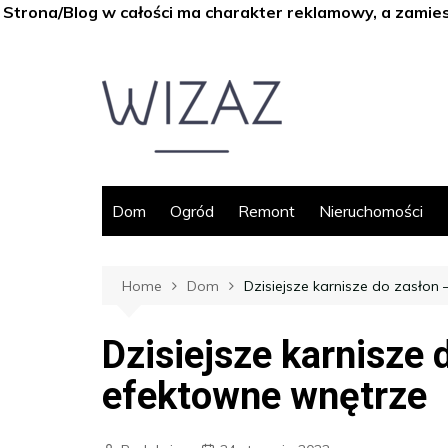
Strona/Blog w całości ma charakter reklamowy, a zamie
Skip
to
content
Dom
Ogród
Remont
Nieruchomości
Home
Dom
Dzisiejsze karnisze do zasłon
Dzisiejsze karnisze 
efektowne wnętrze