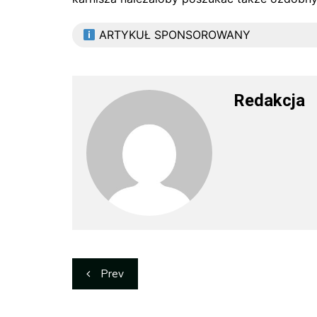
ARTYKUŁ SPONSOROWANY
Redakcja
Nawigacja
Prev
wpisu