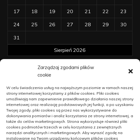
17
18
19
20
21
22
23
24
25
26
27
28
29
30
31
Sierpień 2026
Zarządzaj zgodami plików
« kwi
cookie
Polityka plików cookies (EU)
W celu świadczenia usług na najwyższym poziomie w ramach naszej
strony internetowej korzystamy z plików cookies. Pliki cookies
Polityka prywatności
umożliwiają nam zapewnienie prawidłowego działania naszej strony
internetowej oraz realizację podstawowych jej funkcji, a po uzyskaniu
Twojej zgody, pliki cookies są przez nas wykorzystywane do
dokonywania pomiarów i analiz korzystania ze strony internetowej, a
Jak unowocześniać dzialalność na
także do celów marketingowych. Strona wykorzystuje również pliki
wsi
cookies podmiotów trzecich w celu korzystania z zewnętrznych
narzędzi analitycznych i marketingowych. Aby wyrazić zgodę na
9 kwietnia 2021
instalowanie na Twoim urządzeniu końcowym plików cookies