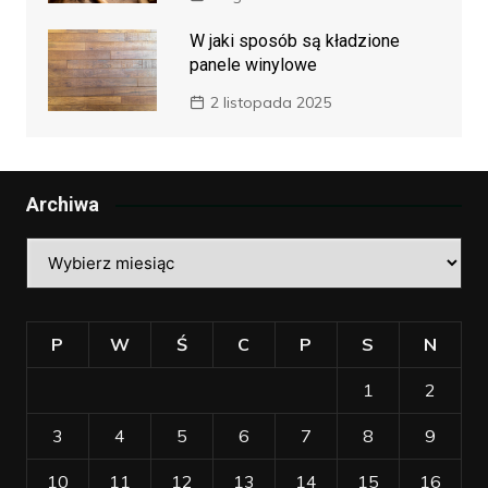
W jaki sposób są kładzione
panele winylowe
2 listopada 2025
Archiwa
Archiwa
P
W
Ś
C
P
S
N
1
2
3
4
5
6
7
8
9
10
11
12
13
14
15
16