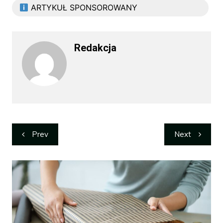
ARTYKUŁ SPONSOROWANY
Redakcja
Nawigacja
Prev
Next
wpisu