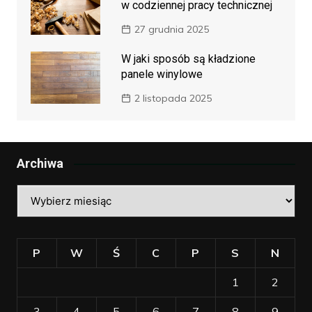
w codziennej pracy technicznej
27 grudnia 2025
W jaki sposób są kładzione
panele winylowe
2 listopada 2025
Archiwa
Archiwa
P
W
Ś
C
P
S
N
1
2
3
4
5
6
7
8
9