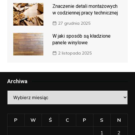
Znaczenie detali montażowych
w codziennej pracy technicznej
27 grudnia 2025
W jaki sposób są kładzione
panele winylowe
2 listopada 2025
Archiwa
Archiwa
P
W
Ś
C
P
S
N
1
2