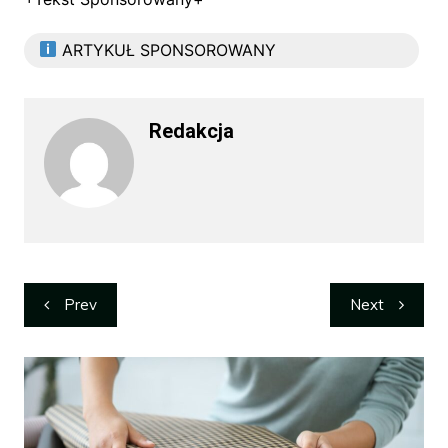
ARTYKUŁ SPONSOROWANY
Redakcja
Nawigacja
Prev
Next
wpisu