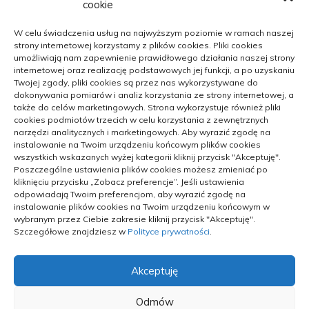
cookie
Polityka plików cookies (EU)
W celu świadczenia usług na najwyższym poziomie w ramach naszej
Polityka prywatności
strony internetowej korzystamy z plików cookies. Pliki cookies
umożliwiają nam zapewnienie prawidłowego działania naszej strony
internetowej oraz realizację podstawowych jej funkcji, a po uzyskaniu
Twojej zgody, pliki cookies są przez nas wykorzystywane do
dokonywania pomiarów i analiz korzystania ze strony internetowej, a
Jak unowocześniać dzialalność na
także do celów marketingowych. Strona wykorzystuje również pliki
wsi
cookies podmiotów trzecich w celu korzystania z zewnętrznych
narzędzi analitycznych i marketingowych. Aby wyrazić zgodę na
9 kwietnia 2021
instalowanie na Twoim urządzeniu końcowym plików cookies
wszystkich wskazanych wyżej kategorii kliknij przycisk "Akceptuję".
Blachy oraz blachowkręty –
Poszczególne ustawienia plików cookies możesz zmieniać po
kapitalne połączenie
kliknięciu przycisku „Zobacz preferencje”. Jeśli ustawienia
odpowiadają Twoim preferencjom, aby wyrazić zgodę na
14 kwietnia 2021
instalowanie plików cookies na Twoim urządzeniu końcowym w
wybranym przez Ciebie zakresie kliknij przycisk "Akceptuję".
Szczegółowe znajdziesz w
Polityce prywatności
.
W jakim miejscu zakupić fotele,
biurka oraz inne sprzęty meblowe
do biura?
Akceptuję
14 kwietnia 2021
Odmów