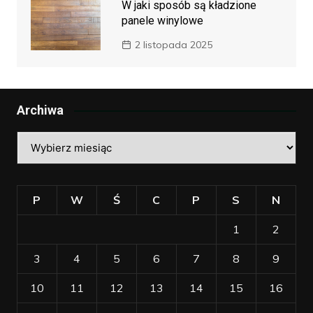
W jaki sposób są kładzione
panele winylowe
2 listopada 2025
Archiwa
Archiwa
P
W
Ś
C
P
S
N
1
2
3
4
5
6
7
8
9
10
11
12
13
14
15
16