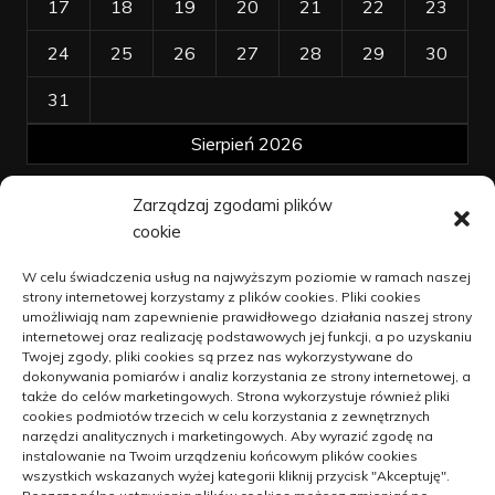
17
18
19
20
21
22
23
24
25
26
27
28
29
30
31
Sierpień 2026
Zarządzaj zgodami plików
« kwi
cookie
Polityka plików cookies (EU)
W celu świadczenia usług na najwyższym poziomie w ramach naszej
strony internetowej korzystamy z plików cookies. Pliki cookies
Polityka prywatności
umożliwiają nam zapewnienie prawidłowego działania naszej strony
internetowej oraz realizację podstawowych jej funkcji, a po uzyskaniu
Twojej zgody, pliki cookies są przez nas wykorzystywane do
dokonywania pomiarów i analiz korzystania ze strony internetowej, a
Jak unowocześniać dzialalność na
także do celów marketingowych. Strona wykorzystuje również pliki
wsi
cookies podmiotów trzecich w celu korzystania z zewnętrznych
narzędzi analitycznych i marketingowych. Aby wyrazić zgodę na
9 kwietnia 2021
instalowanie na Twoim urządzeniu końcowym plików cookies
wszystkich wskazanych wyżej kategorii kliknij przycisk "Akceptuję".
Blachy oraz blachowkręty –