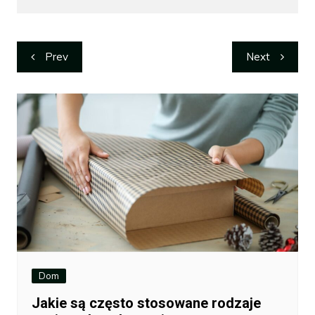
Nawigacja
Prev
Next
wpisu
Dom
Jakie są często stosowane rodzaje