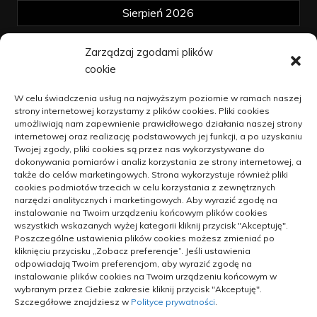
Sierpień 2026
Zarządzaj zgodami plików
« kwi
cookie
Polityka plików cookies (EU)
W celu świadczenia usług na najwyższym poziomie w ramach naszej
strony internetowej korzystamy z plików cookies. Pliki cookies
Polityka prywatności
umożliwiają nam zapewnienie prawidłowego działania naszej strony
internetowej oraz realizację podstawowych jej funkcji, a po uzyskaniu
Twojej zgody, pliki cookies są przez nas wykorzystywane do
dokonywania pomiarów i analiz korzystania ze strony internetowej, a
Jak unowocześniać dzialalność na
także do celów marketingowych. Strona wykorzystuje również pliki
wsi
cookies podmiotów trzecich w celu korzystania z zewnętrznych
narzędzi analitycznych i marketingowych. Aby wyrazić zgodę na
9 kwietnia 2021
instalowanie na Twoim urządzeniu końcowym plików cookies
wszystkich wskazanych wyżej kategorii kliknij przycisk "Akceptuję".
Blachy oraz blachowkręty –
Poszczególne ustawienia plików cookies możesz zmieniać po
kapitalne połączenie
kliknięciu przycisku „Zobacz preferencje”. Jeśli ustawienia
odpowiadają Twoim preferencjom, aby wyrazić zgodę na
14 kwietnia 2021
instalowanie plików cookies na Twoim urządzeniu końcowym w
wybranym przez Ciebie zakresie kliknij przycisk "Akceptuję".
Szczegółowe znajdziesz w
Polityce prywatności
.
W jakim miejscu zakupić fotele,