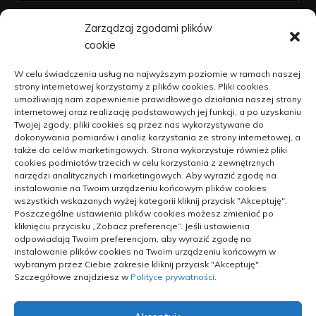
Zarządzaj zgodami plików
« kwi
cookie
Polityka plików cookies (EU)
W celu świadczenia usług na najwyższym poziomie w ramach naszej
strony internetowej korzystamy z plików cookies. Pliki cookies
Polityka prywatności
umożliwiają nam zapewnienie prawidłowego działania naszej strony
internetowej oraz realizację podstawowych jej funkcji, a po uzyskaniu
Twojej zgody, pliki cookies są przez nas wykorzystywane do
dokonywania pomiarów i analiz korzystania ze strony internetowej, a
Jak unowocześniać dzialalność na
także do celów marketingowych. Strona wykorzystuje również pliki
wsi
cookies podmiotów trzecich w celu korzystania z zewnętrznych
narzędzi analitycznych i marketingowych. Aby wyrazić zgodę na
9 kwietnia 2021
instalowanie na Twoim urządzeniu końcowym plików cookies
wszystkich wskazanych wyżej kategorii kliknij przycisk "Akceptuję".
Blachy oraz blachowkręty –
Poszczególne ustawienia plików cookies możesz zmieniać po
kapitalne połączenie
kliknięciu przycisku „Zobacz preferencje”. Jeśli ustawienia
odpowiadają Twoim preferencjom, aby wyrazić zgodę na
14 kwietnia 2021
instalowanie plików cookies na Twoim urządzeniu końcowym w
wybranym przez Ciebie zakresie kliknij przycisk "Akceptuję".
Szczegółowe znajdziesz w
Polityce prywatności
.
W jakim miejscu zakupić fotele,
biurka oraz inne sprzęty meblowe
do biura?