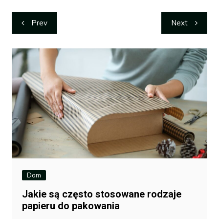
Nawigacja
Prev
Next
wpisu
Dom
Jakie są często stosowane rodzaje
papieru do pakowania